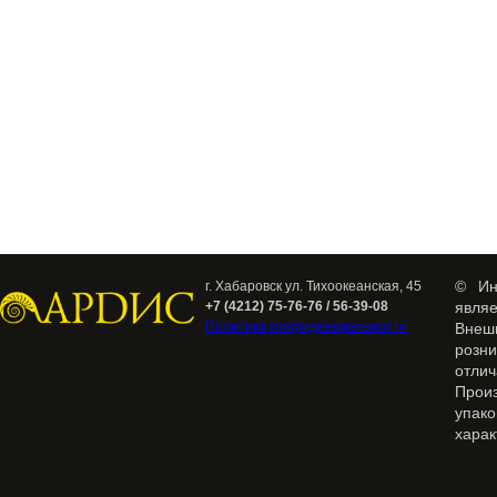
© Ин
г. Хабаровск ул. Тихоокеанская, 45
+7 (4212) 75-76-76 / 56-39-08
явля
Политика конфиденциальности
Внеш
розн
отлич
Прои
упак
харак