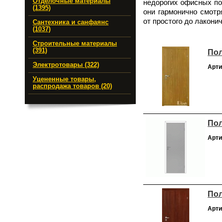
Отделочные материалы
недорогих офисных по
(1395)
они гармонично смотр
от простого до лакони
Сантехника и санфаянс
(1037)
Строительные материалы
(391)
Пол
Электротовары (322)
Арти
Уцененные товары,
распродажа товаров (20)
Пол
Арти
Пол
Арти