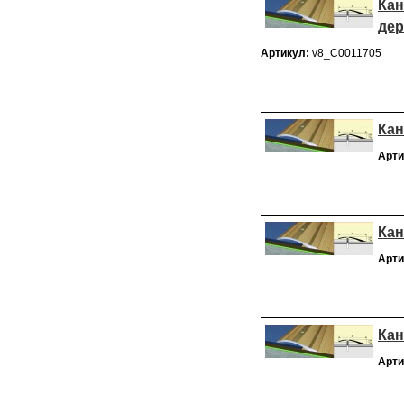
Кан
дер
Артикул:
v8_С0011705
Кан
Арти
Кан
Арти
Кан
Арти