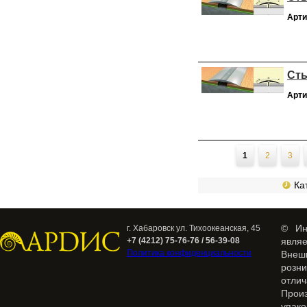
Арти
Сты
Арти
Страницы
1
2
3
Кат
© Ин
г. Хабаровск ул. Тихоокеанская, 45
+7 (4212) 75-76-76 / 56-39-08
явля
Политика конфиденциальности
Внеш
розн
отлич
Прои
упак