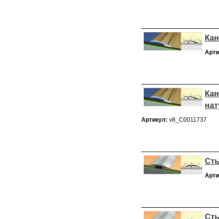
Кан
Арти
Кан
на
Артикул:
v8_С0011737
Сты
Арти
Сты