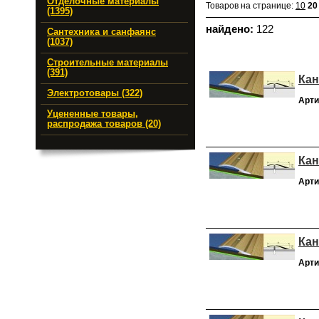
Отделочные материалы
Товаров на странице:
10
20
(1395)
найдено:
122
Сантехника и санфаянс
(1037)
Строительные материалы
(391)
Кан
Электротовары (322)
Арти
Уцененные товары,
распродажа товаров (20)
Кан
Арти
Кан
Арти