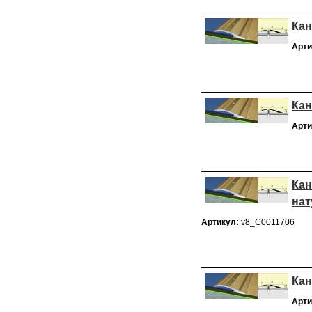
Кан
Арти
Кан
Арти
Кан
на
Артикул:
v8_С0011706
Кан
Арти