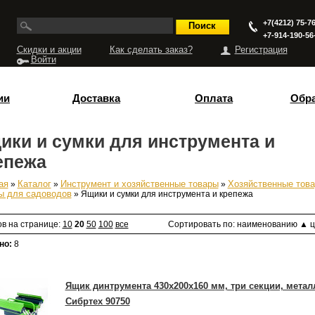
+7(4212) 75-76
+7-914-190-56
Скидки и акции
Как сделать заказ?
Регистрация
Войти
ии
Доставка
Оплата
Обра
ики и сумки для инструмента и
епежа
ая
»
Каталог
»
Инструмент и хозяйственные товары
»
Хозяйственные това
есь
ы для садоводов
» Ящики и сумки для инструмента и крепежа
ов на странице:
10
20
50
100
все
Сортировать по:
наименованию
▲
ц
но:
8
Ящик динтрумента 430х200х160 мм, три секции, металл
Сибртех 90750