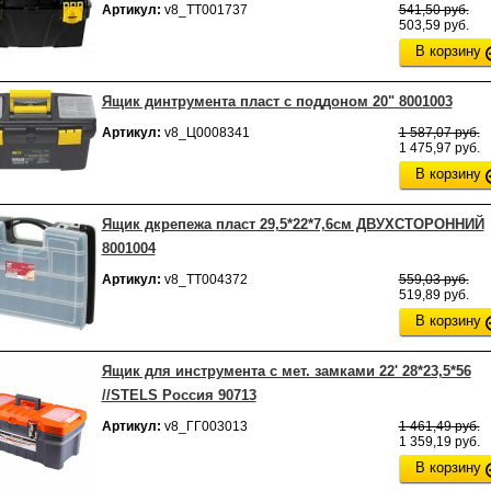
Артикул:
v8_ТТ001737
541,50 руб.
503,59 руб.
В корзину
Ящик динтрумента пласт с поддоном 20" 8001003
Артикул:
v8_Ц0008341
1 587,07 руб.
1 475,97 руб.
В корзину
Ящик дкрепежа пласт 29,5*22*7,6см ДВУХСТОРОННИЙ
8001004
Артикул:
v8_ТТ004372
559,03 руб.
519,89 руб.
В корзину
Ящик для инструмента с мет. замками 22' 28*23,5*56
//STELS Россия 90713
Артикул:
v8_ГГ003013
1 461,49 руб.
1 359,19 руб.
В корзину