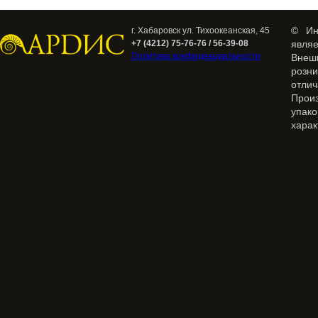
© Ин
г. Хабаровск ул. Тихоокеанская, 45
+7 (4212) 75-76-76 / 56-39-08
явля
Политика конфиденциальности
Внеш
розн
отлич
Прои
упак
харак