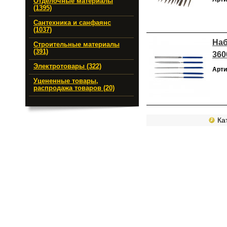
Отделочные материалы
(1395)
Сантехника и санфаянс
(1037)
Наб
Строительные материалы
(391)
360
Электротовары (322)
Арти
Уцененные товары,
распродажа товаров (20)
Кат