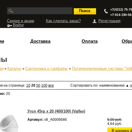
+7(4212) 75-76
+7-914-190-56
Скидки и акции
Как сделать заказ?
Регистрация
Войти
ии
Доставка
Оплата
Обра
лы
ая
»
Каталог
»
Сантехника и санфаянс
»
Полипропиленовые системы "Valf
есь
ов на странице:
10
20
50
100
все
Сортировать по:
наименованию
▲
ц
но:
20
Угол 45гр х 20 (400/100) (Valfex)
Артикул:
v8_А0006686
5,00 руб.
4,64 руб.
В корзину