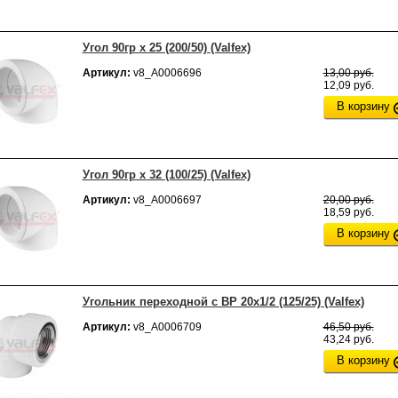
Угол 90гр х 25 (200/50) (Valfex)
Артикул:
v8_А0006696
13,00 руб.
12,09 руб.
В корзину
Угол 90гр х 32 (100/25) (Valfex)
Артикул:
v8_А0006697
20,00 руб.
18,59 руб.
В корзину
Угольник переходной с ВР 20х1/2 (125/25) (Valfex)
Артикул:
v8_А0006709
46,50 руб.
43,24 руб.
В корзину