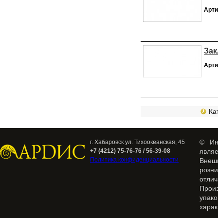
Арти
Зак
Арти
Кат
© Ин
г. Хабаровск ул. Тихоокеанская, 45
+7 (4212) 75-76-76 / 56-39-08
явля
Политика конфиденциальности
Внеш
розн
отлич
Прои
упак
харак