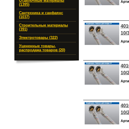
Отделочные материалы
Арти
(1395)
Сантехника и санфаянс
(1037)
Строительные материалы
401
(391)
10/
Электротовары (322)
Арти
Уцененные товары,
распродажа товаров (20)
401
10/
Арти
401
10/
Арти