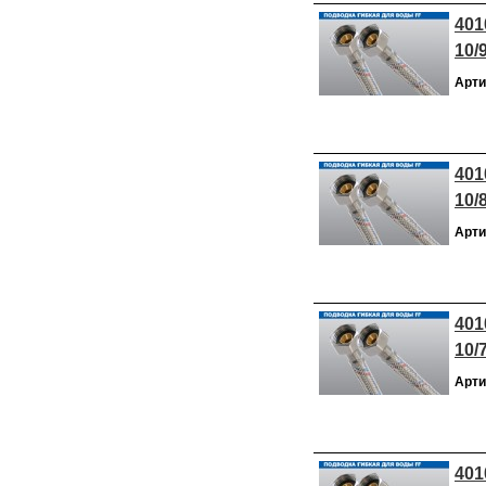
401
10/
Арти
401
10/
Арти
401
10/
Арти
401