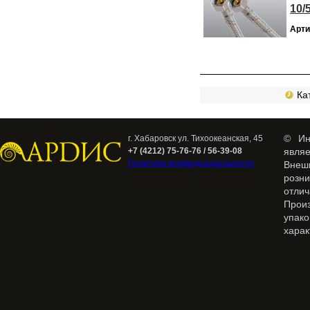
10/
Арти
Кат
© Ин
г. Хабаровск ул. Тихоокеанская, 45
+7 (4212) 75-76-76 / 56-39-08
явля
Политика конфиденциальности
Внеш
розн
отлич
Прои
упак
харак