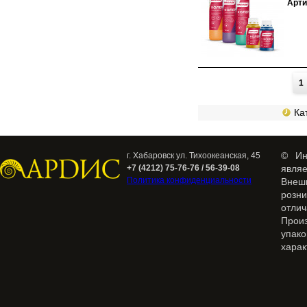
Арти
Страницы
1
Кат
© Ин
г. Хабаровск ул. Тихоокеанская, 45
+7 (4212) 75-76-76 / 56-39-08
явля
Политика конфиденциальности
Внеш
розн
отлич
Прои
упак
харак