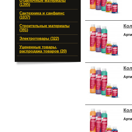
Отделочные материалы
(1395)
Сантехника и санфаянс
(1037)
Кол
Строительные материалы
(391)
Арти
Электротовары (322)
Уцененные товары,
распродажа товаров (20)
Кол
Арти
Кол
Арти