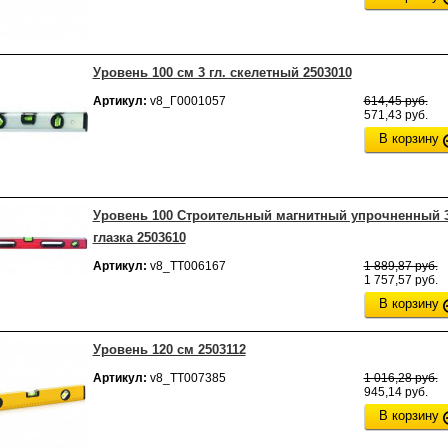
Уровень 100 см 3 гл. скелетный 2503010
Артикул:
v8_Г0001057
614,45 руб.
571,43 руб.
В корзину
Уровень 100 Строительный магнитный упрочненный 
глазка 2503610
Артикул:
v8_ТТ006167
1 889,87 руб.
1 757,57 руб.
В корзину
Уровень 120 см 2503112
Артикул:
v8_ТТ007385
1 016,28 руб.
945,14 руб.
В корзину