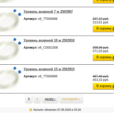
Уровень водяной 7 м 2503907
Артикул:
v8_ТТ000898
337,22 руб.
313,61 руб.
В корзину
Уровень водяной 10 м 2503910
Артикул:
v8_С0001006
398,96 руб.
371,03 руб.
В корзину
Уровень водяной 15 м 2503915
Артикул:
v8_ТТ000896
487,46 руб.
453,33 руб.
В корзину
ницы
1
2
далее ›
последняя »
Каталог обновлен 07.08.2026 в 03:26