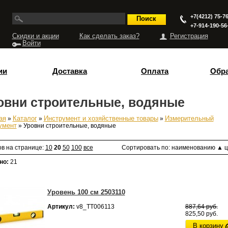
+7(4212) 75-76
+7-914-190-56
Скидки и акции
Как сделать заказ?
Регистрация
Войти
ии
Доставка
Оплата
Обра
овни строительные, водяные
ая
»
Каталог
»
Инструмент и хозяйственные товары
»
Измерительный
есь
умент
» Уровни строительные, водяные
ов на странице:
10
20
50
100
все
Сортировать по:
наименованию
▲
ц
но:
21
Уровень 100 см 2503110
Артикул:
v8_ТТ006113
887,64 руб.
825,50 руб.
В корзину