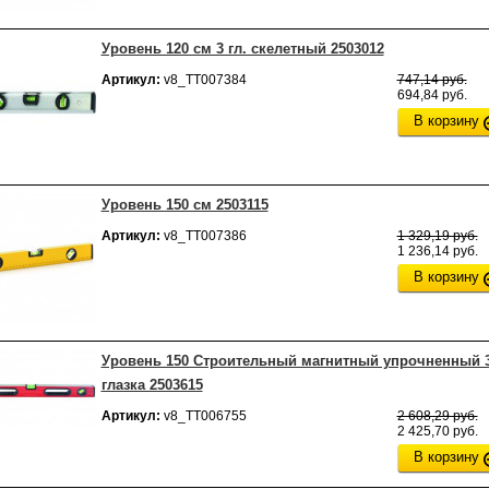
Уровень 120 см 3 гл. скелетный 2503012
Артикул:
v8_ТТ007384
747,14 руб.
694,84 руб.
В корзину
Уровень 150 см 2503115
Артикул:
v8_ТТ007386
1 329,19 руб.
1 236,14 руб.
В корзину
Уровень 150 Строительный магнитный упрочненный 
глазка 2503615
Артикул:
v8_ТТ006755
2 608,29 руб.
2 425,70 руб.
В корзину