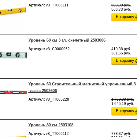
Артикул:
v8_ТТ006111
609,39 руб.
566,73 руб.
В корзину
Уровень 60 см 3 гл. скелетный 2503006
Артикул:
v8_С0000952
410,38 руб.
381,65 руб.
В корзину
Уровень 60 Строительный магнитный упрочненный 3
глазка 2503606
Артикул:
v8_ТТ005228
1 769,03 руб.
1 645,19 руб.
В корзину
Уровень 80 см 2503108
Артикул:
v8_ТТ006112
778,37 руб.