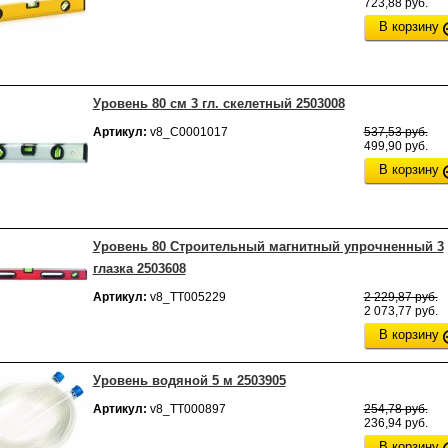
723,88 руб.
В корзину
Уровень 80 см 3 гл. скелетный 2503008
Артикул:
v8_С0001017
537,53 руб.
499,90 руб.
В корзину
Уровень 80 Строительный магнитный упрочненный 3
глазка 2503608
Артикул:
v8_ТТ005229
2 229,87 руб.
2 073,77 руб.
В корзину
Уровень водяной 5 м 2503905
Артикул:
v8_ТТ000897
254,78 руб.
236,94 руб.
В корзину