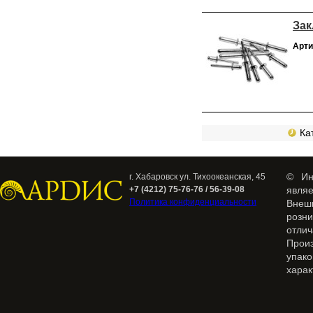
Зак
Арти
Кат
© Ин
г. Хабаровск ул. Тихоокеанская, 45
+7 (4212) 75-76-76 / 56-39-08
явля
Политика конфиденциальности
Внеш
розн
отлич
Прои
упак
харак