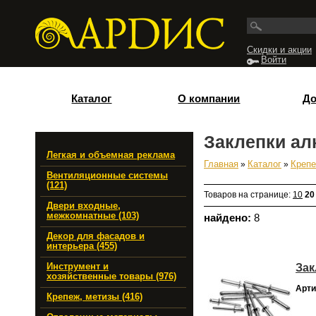
Перейти к основному содержанию
Скидки и акции
Войти
Каталог
О компании
До
Заклепки а
Легкая и объемная реклама
Главная
»
Каталог
»
Крепе
Вы здесь
Вентиляционные системы
(121)
Товаров на странице:
10
20
Двери входные,
межкомнатные (103)
найдено:
8
Декор для фасадов и
интерьера (455)
Зак
Инструмент и
хозяйственные товары (976)
Арти
Крепеж, метизы (416)