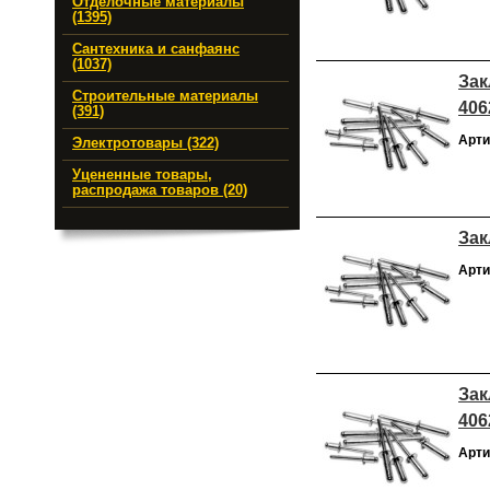
Отделочные материалы
(1395)
Сантехника и санфаянс
(1037)
Зак
Строительные материалы
406
(391)
Арти
Электротовары (322)
Уцененные товары,
распродажа товаров (20)
Зак
Арти
Зак
406
Арти