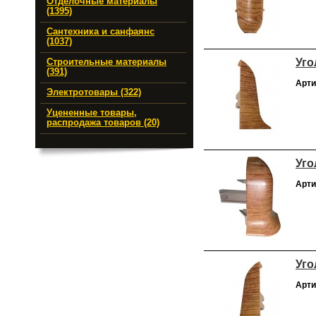
Отделочные материалы
(1395)
Сантехника и санфаянс
(1037)
Уго
Строительные материалы
(391)
Арти
Электротовары (322)
Уцененные товары,
распродажа товаров (20)
Уго
Арти
Уго
Арти