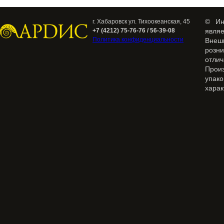
© Ин
г. Хабаровск ул. Тихоокеанская, 45
+7 (4212) 75-76-76 / 56-39-08
явля
Политика конфиденциальности
Внеш
розн
отлич
Прои
упак
харак