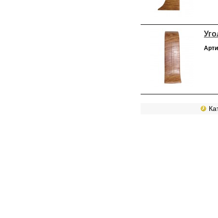
Уго
Арти
Кат