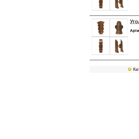
Уго
Арти
Кат