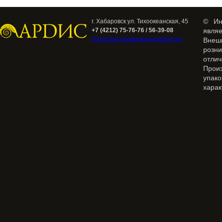
© Ин
г. Хабаровск ул. Тихоокеанская, 45
+7 (4212) 75-76-76 / 56-39-08
явля
Политика конфиденциальности
Внеш
розн
отлич
Прои
упак
харак