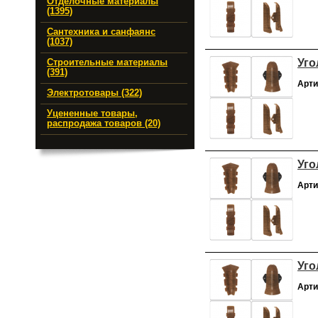
Отделочные материалы
(1395)
Сантехника и санфаянс
(1037)
Уго
Строительные материалы
(391)
Арти
Электротовары (322)
Уцененные товары,
распродажа товаров (20)
Уго
Арти
Уго
Арти