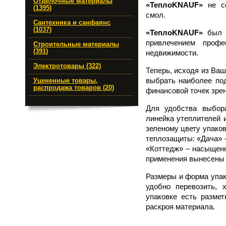
Отделочные материалы
«ТеплоKNAUF»
не со
(1395)
смол.
Сантехника и санфаянс
(1037)
«ТеплоKNAUF»
был р
привлечением проф
Строительные материалы
(391)
недвижимости.
Электротовары (322)
Теперь, исходя из Ваш
выбрать наиболее под
Уцененные товары,
распродажа товаров (20)
финансовой точек зрен
Для удобства выбор
линейка утеплителей 
зеленому цвету упаков
теплозащиты: «Дача» 
«Коттедж» – насыщенн
применения вынесены 
Размеры и форма упа
удобно перевозить, 
упаковке есть размет
раскроя материала.