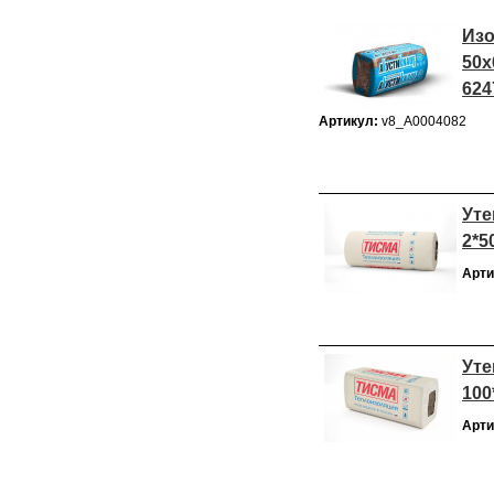
Изо
50х
624
Артикул:
v8_А0004082
Уте
2*5
Арти
Уте
100
Арти