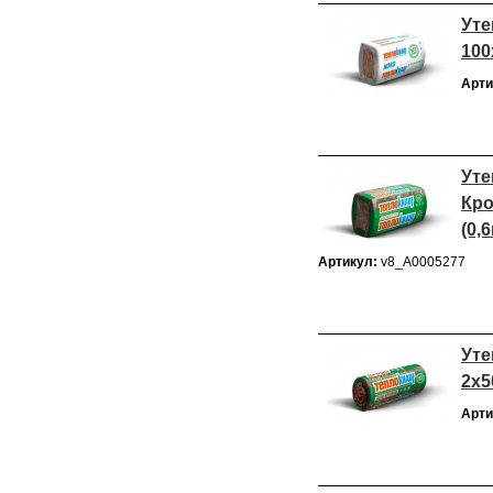
Уте
100
Арти
Уте
Кро
(0,
Артикул:
v8_А0005277
Уте
2х5
Арти