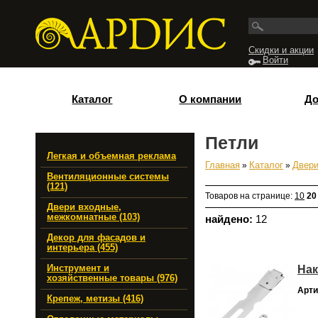
Перейти к основному содержанию
Скидки и акции
Войти
Каталог
О компании
До
Петли
Легкая и объемная реклама
Главная
»
Каталог
»
Двери
Вы здесь
Вентиляционные системы
(121)
Товаров на странице:
10
20
Двери входные,
межкомнатные (103)
найдено:
12
Декор для фасадов и
интерьера (455)
Нак
Инструмент и
хозяйственные товары (976)
Арти
Крепеж, метизы (416)