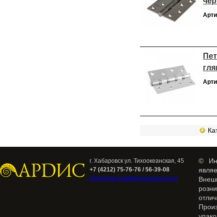
чер
Арти
Пет
гля
Арти
Кат
© Ин
г. Хабаровск ул. Тихоокеанская, 45
+7 (4212) 75-76-76 / 56-39-08
явля
Политика конфиденциальности
Внеш
розн
отлич
Прои
упак