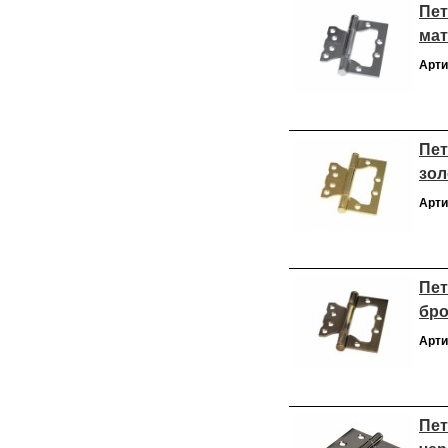
Пет
мат
Арти
Пет
зол
Арти
Пет
бро
Арти
Пет