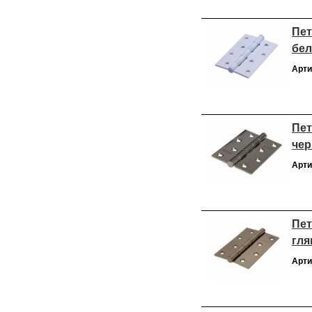
Пет
бел
Арти
Пет
чер
Арти
Пет
гля
Арти