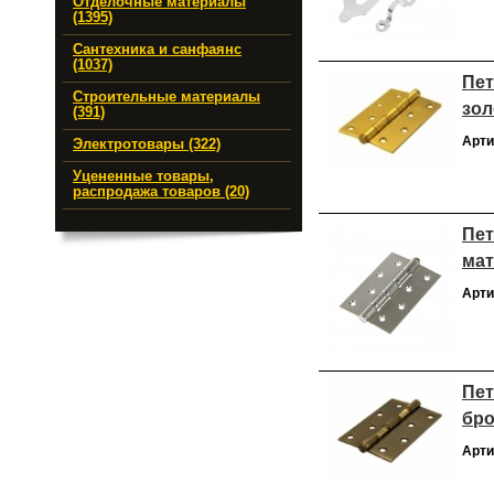
Отделочные материалы
(1395)
Сантехника и санфаянс
(1037)
Пет
Строительные материалы
зол
(391)
Арти
Электротовары (322)
Уцененные товары,
распродажа товаров (20)
Пет
мат
Арти
Пет
бро
Арти