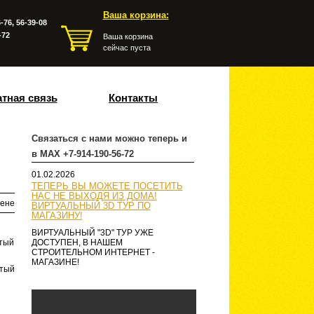
Ваша корзина:
-76, 56-39-08
-72
Ваша корзина
сейчас пуста
тная связь
Контакты
Связаться с нами можно теперь и
в MAX +7-914-190-56-72
01.02.2026
ТЕПЕРЬ ВЫ МОЖЕТЕ ПОСЕТИТЬ
НАС НЕ ВЫХОДЯ ИЗ ДОМА!
ене
ВИРТУАЛЬНЫЙ 3D ТУР ПО
МАГАЗИНУ!
ВИРТУАЛЬНЫЙ "3D" ТУР УЖЕ
стый
ДОСТУПЕН, В НАШЕМ
СТРОИТЕЛЬНОМ ИНТЕРНЕТ -
МАГАЗИНЕ!
стый