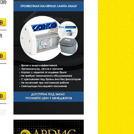
30)
)