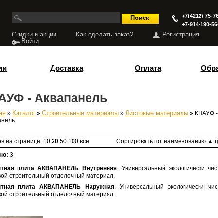
+7(4212) 75-76
+7-914-190-56
Скидки и акции
Как сделать заказ?
Регистрация
Войти
ии
Доставка
Оплата
Обра
АУФ - Аквапанель
ая
»
Каталог
»
Строительные материалы
»
Листовые материалы
» КНАУФ -
есь
анель
ов на странице:
10
20
50
100
все
Сортировать по:
наименованию
▲
ц
но:
3
тная плита АКВАПАНЕЛЬ Внутренняя
. Универсальный экологически чи
вой строительный отделочный материал.
нтная плита АКВАПАНЕЛЬ Наружная
. Универсальный экологически чи
вой строительный отделочный материал.