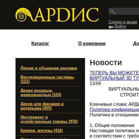
Перейти к основному содержанию
Скидки и акции
Войти
Каталог
О компании
До
Новости
Легкая и объемная реклама
ТЕПЕРЬ ВЫ МОЖЕТЕ
Вентиляционные системы
ВИРТУАЛЬНЫЙ 3D ТУ
(121)
13:04
ВИРТУАЛЬНЫ
Двери входные,
СТРОИТ
межкомнатные (103)
Ключевые слова: АР
Декор для фасадов и
интерьера (455)
Политика конфиденци
Политика в отношении
Инструмент и
хозяйственные товары (976)
1. Общие положения
Настоящая политика о
Крепеж, метизы (416)
в соответствии с треб