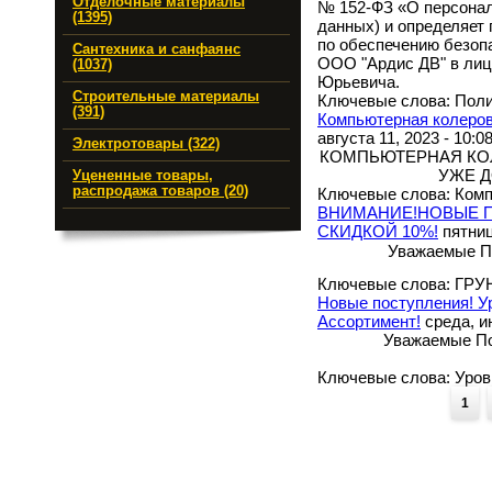
Отделочные материалы
№ 152-ФЗ «О персонал
(1395)
данных) и определяет
по обеспечению безоп
Сантехника и санфаянс
ООО "Ардис ДВ" в лиц
(1037)
Юрьевича.
Строительные материалы
Ключевые слова: Пол
(391)
Компьютерная колеровк
августа 11, 2023 - 10:0
Электротовары (322)
КОМПЬЮТЕРНАЯ КОЛЕ
УЖЕ Д
Уцененные товары,
распродажа товаров (20)
Ключевые слова: Комп
ВНИМАНИЕ!НОВЫЕ П
СКИДКОЙ 10%!
пятниц
Уважаемые По
Ключевые слова: ГР
Новые поступления! У
Ассортимент!
среда, ию
Уважаемые По
Ключевые слова: Уро
Страницы
1