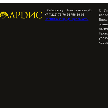
© Ин
г. Хабаровск ул. Тихоокеанская, 45
+7 (4212) 75-76-76 / 56-39-08
явля
Политика конфиденциальности
Внеш
розн
отлич
Прои
упак
харак