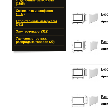
Отделочные материалы
(1395)
Сантехника и санфаянс
Бос
(1037)
Строительные материалы
Арти
(391)
Электротовары (322)
Уцененные товары,
Бос
распродажа товаров (20)
Арти
Бос
Арти
Бос
Арти