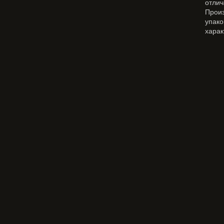
отлич
Прои
упак
харак