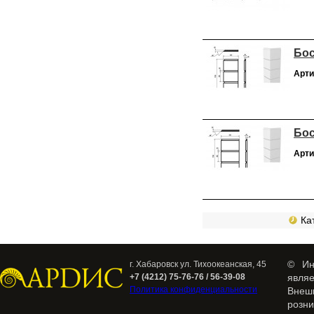
Бос
Арти
Бос
Арти
Кат
© Ин
г. Хабаровск ул. Тихоокеанская, 45
+7 (4212) 75-76-76 / 56-39-08
явля
Политика конфиденциальности
Внеш
розн