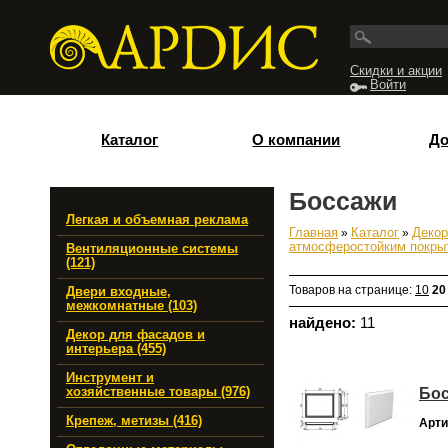
Перейти к основному содержанию
Скидки и акции
Войти
Каталог
О компании
До
Боссажи
Легкая и объемная реклама
Главная
»
Каталог
»
Декор
Вы здесь
атмосферостойким покрыт
Вентиляционные системы
(121)
Товаров на странице:
10
20
Двери входные,
межкомнатные (103)
найдено:
11
Декор для фасадов и
интерьера (455)
Инструмент и
Бос
хозяйственные товары (976)
Крепеж, метизы (416)
Арти