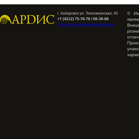
© Ин
г. Хабаровск ул. Тихоокеанская, 45
+7 (4212) 75-76-76 / 56-39-08
явля
Политика конфиденциальности
Внеш
розн
отлич
Прои
упак
харак