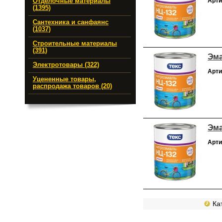
Арти
Отделочные материалы
(1395)
Сантехника и санфаянс
(1037)
Строительные материалы
(391)
Эма
Электротовары (322)
Арти
Уцененные товары,
распродажа товаров (20)
Эма
Арти
Кат