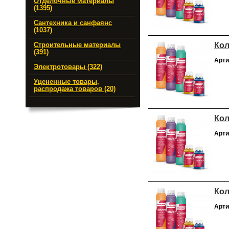
Отделочные материалы
(1395)
Сантехника и санфаянс
(1037)
Кол
Строительные материалы
(391)
Арти
Электротовары (322)
Уцененные товары,
распродажа товаров (20)
Кол
Арти
Кол
Арти