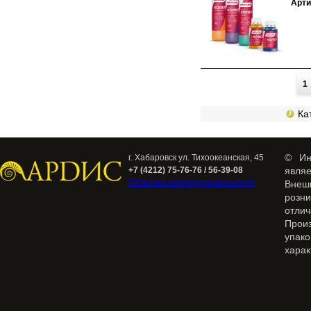
Арти
Страницы
1
Кат
© Ин
г. Хабаровск ул. Тихоокеанская, 45
+7 (4212) 75-76-76 / 56-39-08
явля
Политика конфиденциальности
Внеш
розн
отлич
Прои
упак
харак