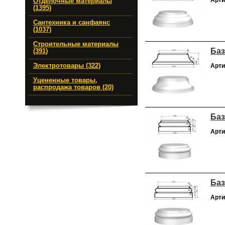
Арти
Отделочные материалы
(1395)
Сантехника и санфаянс
(1037)
Строительные материалы
Баз
(391)
Электротовары (322)
Арти
Уцененные товары,
распродажа товаров (20)
Баз
Арти
Баз
Арти