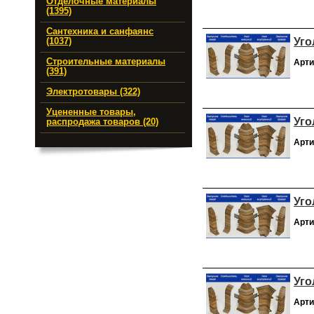
Отделочные материалы
(1395)
Сантехника и санфаянс
Уго
(1037)
Строительные материалы
Арти
(391)
Электротовары (322)
Уцененные товары,
Уго
распродажа товаров (20)
Арти
Уго
Арти
Уго
Арти