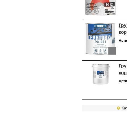
Гру
кор
Арти
Гру
кор
Арти
Кат