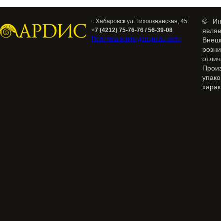
© Ин
г. Хабаровск ул. Тихоокеанская, 45
+7 (4212) 75-76-76 / 56-39-08
явля
Политика конфиденциальности
Внеш
розн
отлич
Прои
упак
харак