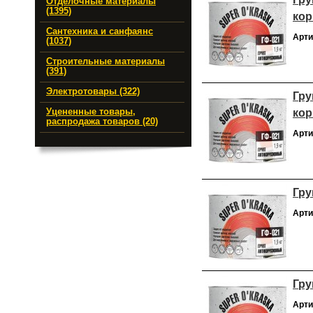
Отделочные материалы
(1395)
кор
Сантехника и санфаянс
Арти
(1037)
Строительные материалы
(391)
Электротовары (322)
Гру
кор
Уцененные товары,
распродажа товаров (20)
Арти
Гру
Арти
Гру
Арти