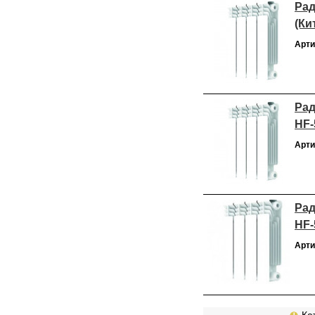
Рад
(Ки
Арти
Рад
HF-
Арти
Рад
HF-
Арти