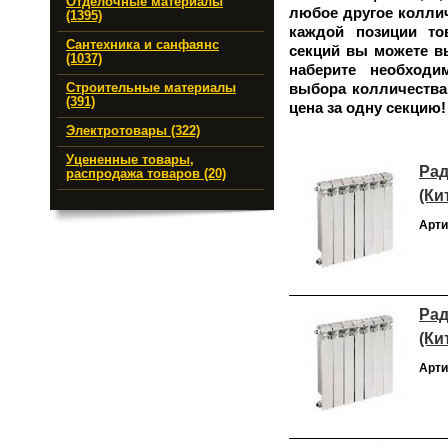
Отделочные материалы
любое другое коллич
(1395)
каждой позиции то
Сантехника и санфаянс
секций вы можете в
(1037)
наберите необходи
выбора колличества 
Строительные материалы
(391)
цена за одну секцию!
Электротовары (322)
Уцененные товары,
Рад
распродажа товаров (20)
(Ки
Арти
Рад
(Ки
Арти