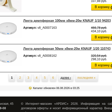
107,88 руб.
В корзину
Лента демпферная 100мм х8мм-20м KNAUF 1/10 94203
Артикул:
v8_А0007163
466,78 руб.
434,10 руб.
В корзину
Лента демпферная 50мм х8мм-20м KNAUF 1/20 110743
Артикул:
v8_А0008162
320,54 руб.
298,10 руб.
В корзину
ницы
1
2
3
4
5
6
далее ›
последняя »
Каталог обновлен 06.08.2026 в 03:25
анская, 45
© Интернет-магазин «АРDИС» 2026. Информация на сай
39-08
договором оферты и носит информационный характер. Внеш