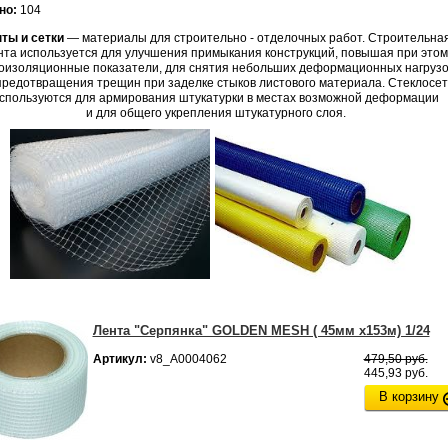
но:
104
нты и сетки
— материалы для строительно - отделочных работ. Строительна
нта используется для улучшения примыкания конструкций, повышая при этом
коизоляционные показатели, для снятия небольших деформационных нагрузо
предотвращения трещин при заделке стыков листового материала. Стеклосет
спользуются для армирования штукатурки в местах возможной деформации
и для общего укрепления штукатурного слоя.
Лента "Серпянка" GOLDEN MESH ( 45мм х153м) 1/24
Артикул:
v8_А0004062
479,50 руб.
445,93 руб.
В корзину