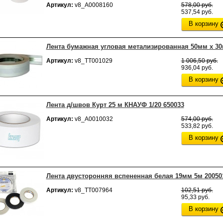
Артикул:
v8_А0008160
578,00 руб.
537,54 руб.
В корзину
Лента бумажная угловая метализированная 50мм х 3
Артикул:
v8_ТТ001029
1 006,50 руб.
936,04 руб.
В корзину
Лента д/швов Курт 25 м КНАУФ 1/20 650033
Артикул:
v8_А0010032
574,00 руб.
533,82 руб.
В корзину
Лента двусторонняя вспененная белая 19мм 5м 20050
Артикул:
v8_ТТ007964
102,51 руб.
95,33 руб.
В корзину