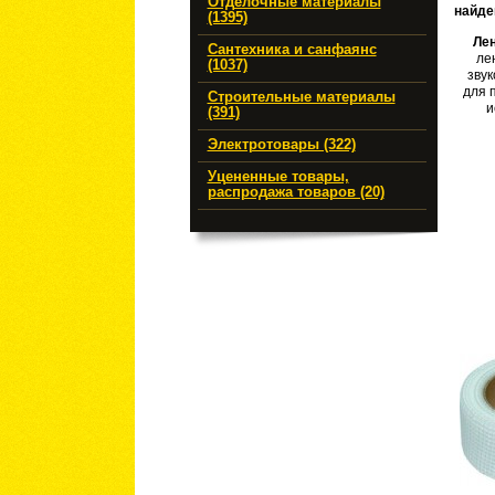
Отделочные материалы
найде
(1395)
Ле
Сантехника и санфаянс
ле
(1037)
зву
для 
Строительные материалы
и
(391)
Электротовары (322)
Уцененные товары,
распродажа товаров (20)