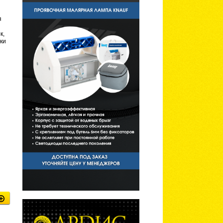
я
к,
ки