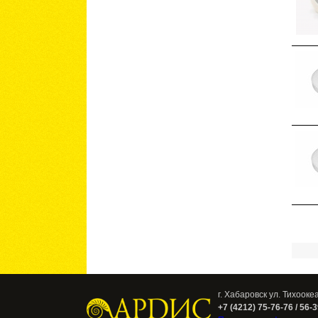
Стра
г. Хабаровск ул. Тихооке
+7 (4212) 75-76-76 / 56-