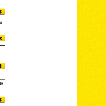
0м
19