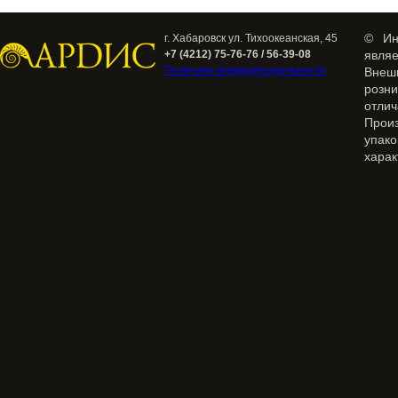
© Ин
г. Хабаровск ул. Тихоокеанская, 45
+7 (4212) 75-76-76 / 56-39-08
явля
Политика конфиденциальности
Внеш
розн
отлич
Прои
упак
харак