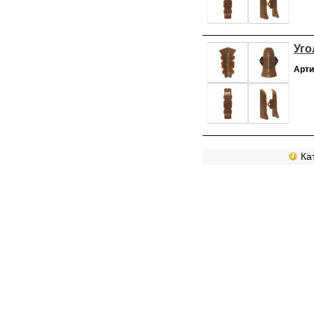
Уго
Арти
Кат