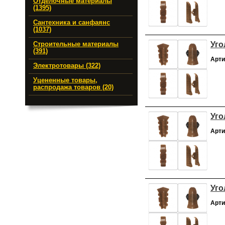
Отделочные материалы
(1395)
Сантехника и санфаянс
(1037)
Уго
Строительные материалы
(391)
Арти
Электротовары (322)
Уцененные товары,
распродажа товаров (20)
Уго
Арти
Уго
Арти