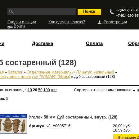
+7(4212) 75-76
+7-914-190-56
Скидки и акции
Как сделать заказ?
Регистрация
Войти
ии
Доставка
Оплата
Обра
б состаренный (128)
ая
»
Каталог
»
Отделочные материалы
»
Плинтус напольный
»
есь
ектущие к плинтусу "WIMAR" (58мм)
» Дуб состаренный (128)
ов на странице:
10
20
50
100
все
Сортировать по:
наименованию
▲
ц
но:
5
Уголок 58 мм Дуб состаренный, внутр. (128)
Артикул:
v8_А0005716
20,00 руб.
18,59 руб.
В корзину