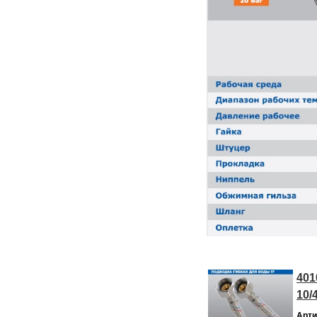
401
10/
Арти