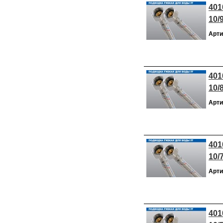
401
10/
Арти
401
10/
Арти
401
10/
Арти
401