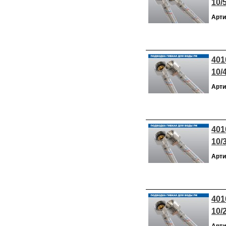
10/
Арти
401
10/
Арти
401
10/
Арти
401
10/
Арти