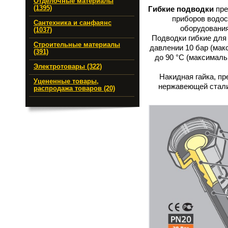
Отделочные материалы
(1395)
Гибкие подводки
пре
приборов водос
Сантехника и санфаянс
оборудования
(1037)
Подводки гибкие для
Строительные материалы
давлении 10 бар (мак
(391)
до 90 °C (максималь
Электротовары (322)
Накидная гайка, пр
Уцененные товары,
нержавеющей стали 
распродажа товаров (20)