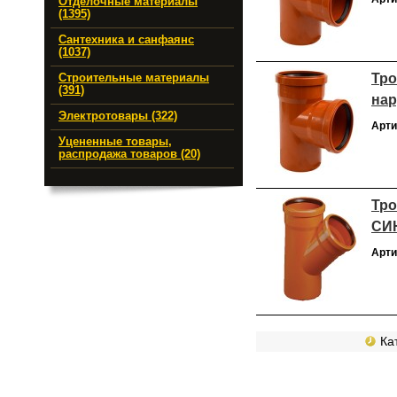
Отделочные материалы
(1395)
Сантехника и санфаянс
(1037)
Тро
Строительные материалы
(391)
нар
Электротовары (322)
Арти
Уцененные товары,
распродажа товаров (20)
Тро
СИ
Арти
Кат