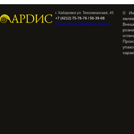
© Ин
г. Хабаровск ул. Тихоокеанская, 45
+7 (4212) 75-76-76 / 56-39-08
явля
Политика конфиденциальности
Внеш
розн
отлич
Прои
упак
харак