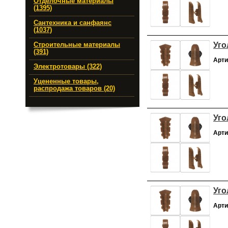
Отделочные материалы
(1395)
Сантехника и санфаянс
(1037)
Уго
Строительные материалы
(391)
Арти
Электротовары (322)
Уцененные товары,
распродажа товаров (20)
Уго
Арти
Уго
Арти