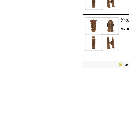
Уго
Арти
Кат