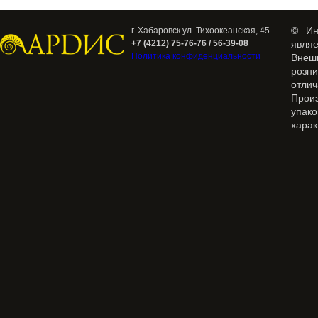
© Ин
г. Хабаровск ул. Тихоокеанская, 45
+7 (4212) 75-76-76 / 56-39-08
явля
Политика конфиденциальности
Внеш
розн
отлич
Прои
упак
харак