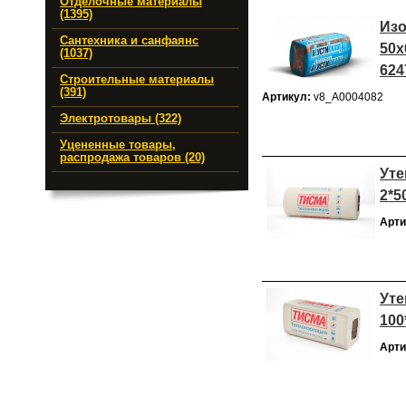
Отделочные материалы
(1395)
Изо
Сантехника и санфаянс
50х
(1037)
624
Строительные материалы
(391)
Артикул:
v8_А0004082
Электротовары (322)
Уцененные товары,
распродажа товаров (20)
Уте
2*5
Арти
Уте
100
Арти