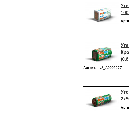
Уте
100
Арти
Уте
Кро
(0,
Артикул:
v8_А0005277
Уте
2х5
Арти