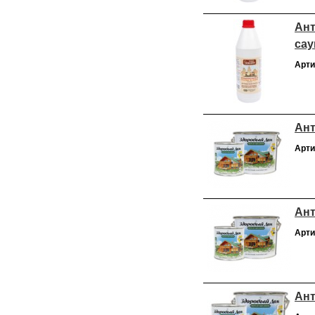
Ант
сау
Арти
Ант
Арти
Ант
Арти
Ант