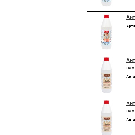
Ант
Арти
Ант
сау
Арти
Ант
сау
Арти