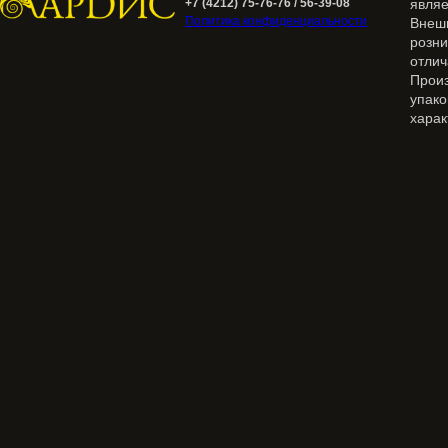
+7 (4212) 75-76-76 / 56-39-08
явля
Политика конфиденциальности
Внеш
розн
отлич
Прои
упак
харак