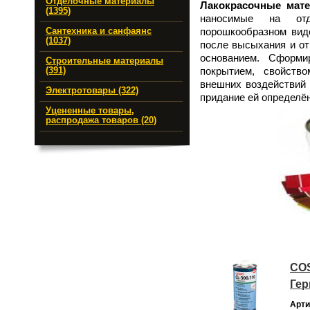
Отделочные материалы
Лакокрасочные мат
(1395)
наносимые на от
порошкообразном вид
Сантехника и санфаянс
(1037)
после высыхания и от
основанием. Сформи
Строительные материалы
покрытием, свойств
(391)
внешних воздействий 
Электротовары (322)
придание ей определён
Уцененные товары,
распродажа товаров (20)
COS
Гер
Арти