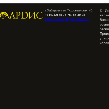
© Ин
г. Хабаровск ул. Тихоокеанская, 45
+7 (4212) 75-76-76 / 56-39-08
явля
Политика конфиденциальности
Внеш
розн
отлич
Прои
упак
харак