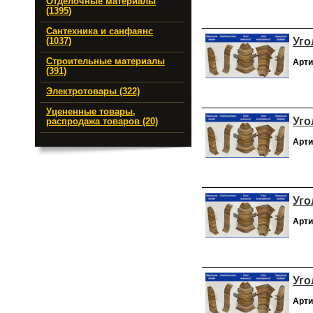
Отделочные материалы
(1395)
Сантехника и санфаянс
Уго
(1037)
Строительные материалы
Арти
(391)
Электротовары (322)
Уцененные товары,
Уго
распродажа товаров (20)
Арти
Уго
Арти
Уго
Арти