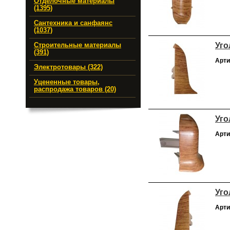
Отделочные материалы
(1395)
Сантехника и санфаянс
(1037)
Уго
Строительные материалы
(391)
Арти
Электротовары (322)
Уцененные товары,
распродажа товаров (20)
Уго
Арти
Уго
Арти