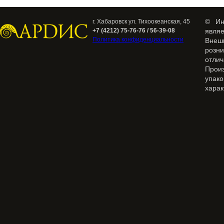
© Ин
г. Хабаровск ул. Тихоокеанская, 45
+7 (4212) 75-76-76 / 56-39-08
явля
Политика конфиденциальности
Внеш
розн
отлич
Прои
упак
харак