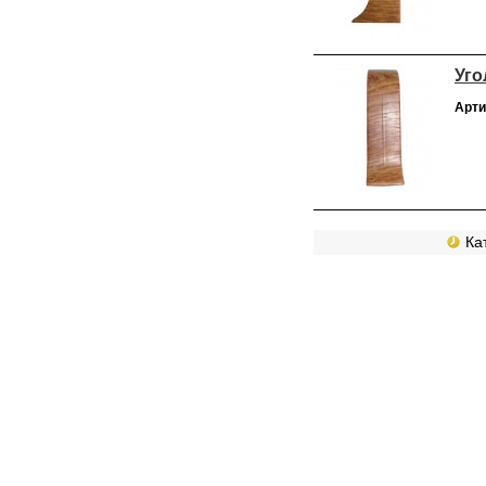
Уго
Арти
Кат