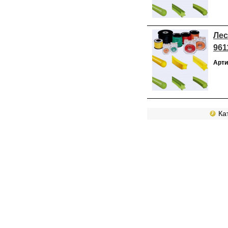
Лес
961
Арти
Кат