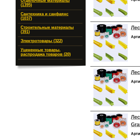
Отделочные материалы
(1395)
Сантехника и санфаянс
(1037)
Лес
Строительные материалы
(391)
Арти
Электротовары (322)
Уцененные товары,
распродажа товаров (20)
Лес
Арти
Лес
Gra
Арти