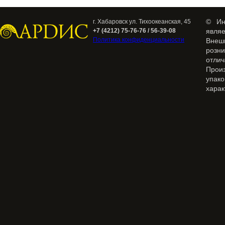
© Ин
г. Хабаровск ул. Тихоокеанская, 45
+7 (4212) 75-76-76 / 56-39-08
явля
Политика конфиденциальности
Внеш
розн
отлич
Прои
упак
харак