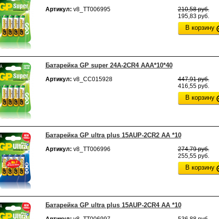
Артикул:
v8_ТТ006995
210,58 руб.
195,83 руб.
В корзину
Батарейка GP super 24A-2CR4 ААА*10*40
Артикул:
v8_СС015928
447,91 руб.
416,55 руб.
В корзину
Батарейка GP ultra plus 15AUP-2CR2 АА *10
Артикул:
v8_ТТ006996
274,79 руб.
255,55 руб.
В корзину
Батарейка GP ultra plus 15AUP-2CR4 АА *10