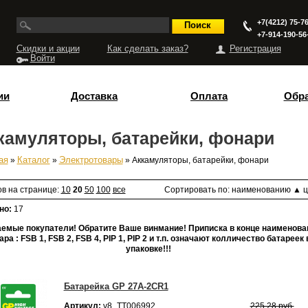
+7(4212) 75-76
+7-914-190-56
Скидки и акции
Как сделать заказ?
Регистрация
Войти
ии
Доставка
Оплата
Обра
камуляторы, батарейки, фонари
ая
»
Каталог
»
Электротовары
» Аккамуляторы, батарейки, фонари
есь
ов на странице:
10
20
50
100
все
Сортировать по:
наименованию
▲
ц
но:
17
емые покупатели! Обратите Ваше винмание! Приписка в конце наименова
ара :
FSB 1,
FSB 2, FSB 4, PIP 1, PIP 2 и т.п. означают колличество батареек 
упаковке!!!
Батарейка GP 27А-2CR1
Артикул:
v8_ТТ006992
225,28 руб.