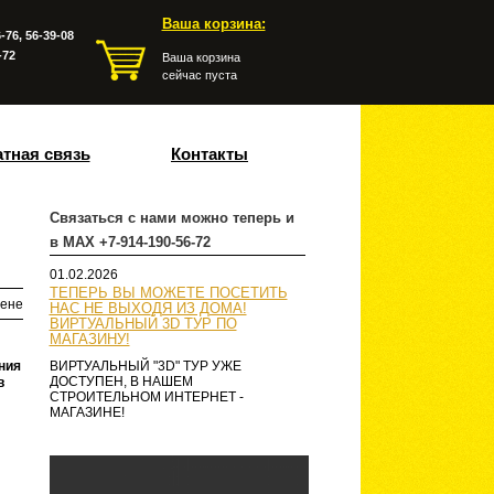
Ваша корзина:
-76, 56-39-08
-72
Ваша корзина
сейчас пуста
тная связь
Контакты
Связаться с нами можно теперь и
в MAX +7-914-190-56-72
01.02.2026
ТЕПЕРЬ ВЫ МОЖЕТЕ ПОСЕТИТЬ
ене
НАС НЕ ВЫХОДЯ ИЗ ДОМА!
ВИРТУАЛЬНЫЙ 3D ТУР ПО
МАГАЗИНУ!
ния
ВИРТУАЛЬНЫЙ "3D" ТУР УЖЕ
ДОСТУПЕН, В НАШЕМ
в
СТРОИТЕЛЬНОМ ИНТЕРНЕТ -
МАГАЗИНЕ!