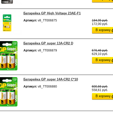
Батарейка GP Hiqh Voltaqe 23AE-F1
Артикул:
v8_ТТ006875
184,95 руб.
172,00 руб.
В корзину
Батарейка GP super 13A-CR2 D
Артикул:
v8_ТТ006879
676,46 руб.
629,10 руб.
В корзину
Батарейка GP super 14A-CR2 C*10
Артикул:
v8_ТТ006880
600,66 руб.
558,61 руб.
В корзину