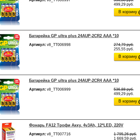
Артикул:
v8_ТТ006997
536,88 руб.
499,29 руб.
В корзину
Батарейка GP ultra plus 24AUP-2CR2 ААA *10
Артикул:
v8_ТТ006998
274,79 руб.
255,55 руб.
В корзину
Батарейка GP ultra plus 24AUP-2CR4 ААA *10
Артикул:
v8_ТТ006999
536,88 руб.
499,29 руб.
В корзину
Фонарь FА12 Трофи Акку. 4v3Ah, 12*LED, 220V
Артикул:
v8_ТТ007716
1 795,26 руб.
1 669,59 руб.