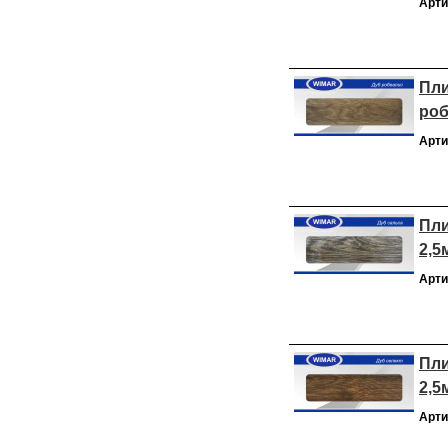
Арти
Пли
роб
Арти
Пли
2,5
Арти
Пли
2,5
Арти