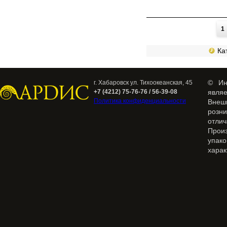
Страницы
1
Кат
© Ин
г. Хабаровск ул. Тихоокеанская, 45
+7 (4212) 75-76-76 / 56-39-08
явля
Политика конфиденциальности
Внеш
розн
отлич
Прои
упак
харак