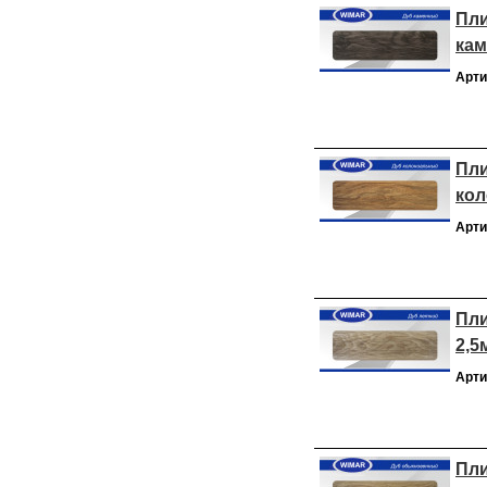
Пли
кам
Арти
Пли
кол
Арти
Пли
2,5
Арти
Пли