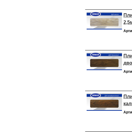
Пли
2,5
Арти
Пли
дво
Арти
Пли
кал
Арти