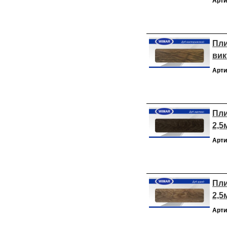
Арти
Пли
вик
Арти
Пли
2,5
Арти
Пли
2,5
Арти