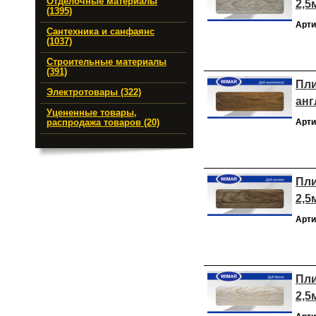
Отделочные материалы
2,5
(1395)
Арти
Сантехника и санфаянс
(1037)
Строительные материалы
(391)
Пли
Электротовары (322)
анг
Уцененные товары,
Арти
распродажа товаров (20)
Пли
2,5
Арти
Пли
2,5