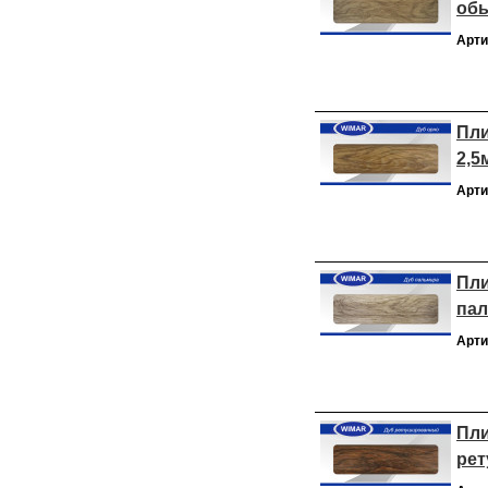
обы
Арти
Пли
2,5
Арти
Пли
пал
Арти
Пли
рет