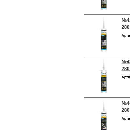
№42
280
Арти
№43
280
Арти
№44
280
Арти