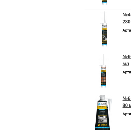
№45
280
Арти
№60
мл
Арти
№61
80 
Арти