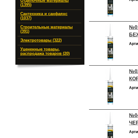
Отделочные материалы
(1395)
Сантехника и санфаянс
(1037)
№01
Строительные материалы
(391)
БЕЖ
Электротовары (322)
Арти
Уцененные товары,
распродажа товаров (20)
№02
КОР
Арти
№04
ЧЕР
Арти