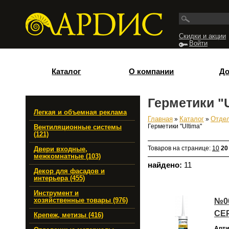
Перейти к основному содержанию
Скидки и акции
Войти
Каталог
О компании
До
Герметики "U
Легкая и объемная реклама
Главная
»
Каталог
»
Отде
Вы здесь
Герметики "Ultima"
Вентиляционные системы
(121)
Товаров на странице:
10
20
Двери входные,
межкомнатные (103)
найдено:
11
Декор для фасадов и
интерьера (455)
Инструмент и
№00
хозяйственные товары (976)
СЕР
Крепеж, метизы (416)
Арти