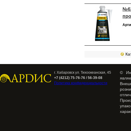
№62
про
Арти
Кат
© Ин
г. Хабаровск ул. Тихоокеанская, 45
+7 (4212) 75-76-76 / 56-39-08
явля
Политика конфиденциальности
Внеш
розн
отлич
Прои
упак
харак