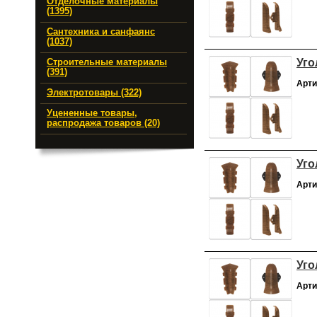
Отделочные материалы
(1395)
Сантехника и санфаянс
(1037)
Уго
Строительные материалы
(391)
Арти
Электротовары (322)
Уцененные товары,
распродажа товаров (20)
Уго
Арти
Уго
Арти