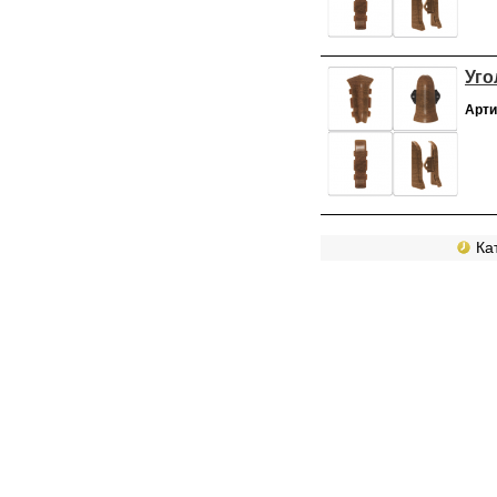
Уго
Арти
Кат