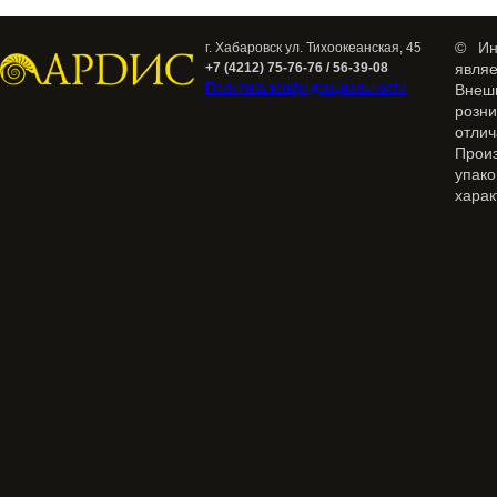
© Ин
г. Хабаровск ул. Тихоокеанская, 45
+7 (4212) 75-76-76 / 56-39-08
явля
Политика конфиденциальности
Внеш
розн
отлич
Прои
упак
харак