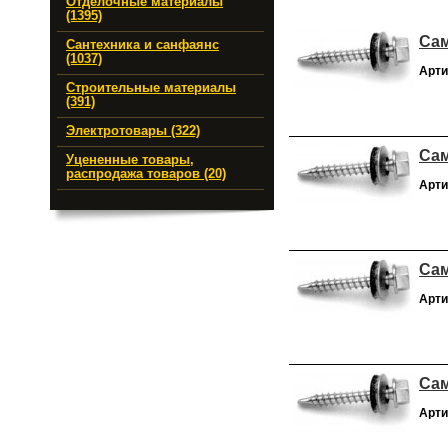
Отделочные материалы
(1395)
Сам
Сантехника и санфаянс
(1037)
Арти
Строительные материалы
(391)
Электротовары (322)
Сам
Уцененные товары,
распродажа товаров (20)
Арти
Сам
Арти
Сам
Арти