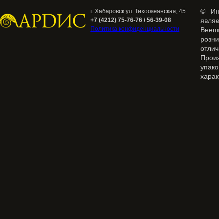
© Ин
г. Хабаровск ул. Тихоокеанская, 45
+7 (4212) 75-76-76 / 56-39-08
явля
Политика конфиденциальности
Внеш
розн
отлич
Прои
упак
харак