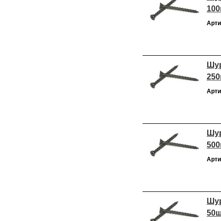
100
Арти
Шур
250
Арти
Шур
500
Арти
Шур
50