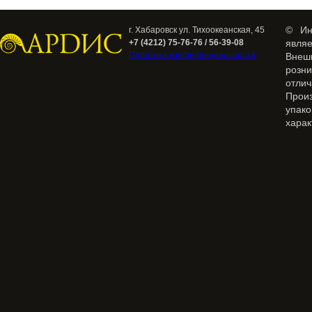
© Ин
г. Хабаровск ул. Тихоокеанская, 45
+7 (4212) 75-76-76 / 56-39-08
явля
Политика конфиденциальности
Внеш
розн
отлич
Прои
упак
харак