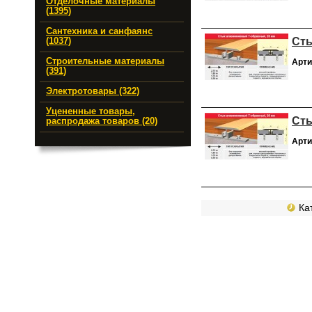
Отделочные материалы
(1395)
Сантехника и санфаянс
Сты
(1037)
Строительные материалы
Арти
(391)
Электротовары (322)
Уцененные товары,
Сты
распродажа товаров (20)
Арти
Кат