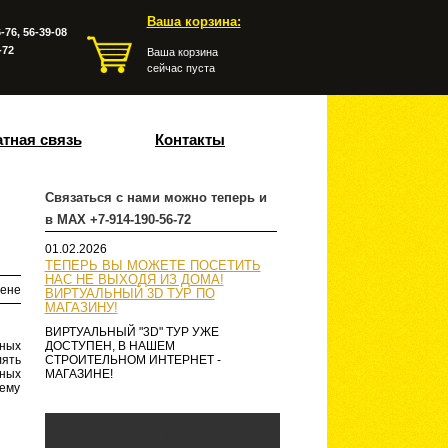
Ваша корзина:
-76, 56-39-08
-72
Ваша корзина
сейчас пуста
тная связь
Контакты
Связаться с нами можно теперь и
в MAX +7-914-190-56-72
01.02.2026
ТЕПЕРЬ ВЫ МОЖЕТЕ ПОСЕТИТЬ
НАС НЕ ВЫХОДЯ ИЗ ДОМА!
ене
ВИРТУАЛЬНЫЙ 3D ТУР ПО
МАГАЗИНУ!
ВИРТУАЛЬНЫЙ "3D" ТУР УЖЕ
тных
ДОСТУПЕН, В НАШЕМ
лять
СТРОИТЕЛЬНОМ ИНТЕРНЕТ -
ьных
МАГАЗИНЕ!
 ему