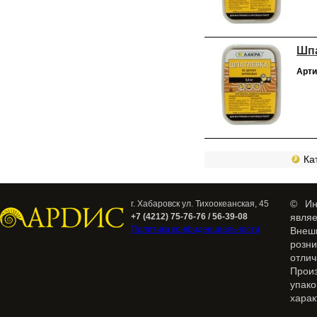
Шпа
Арти
Кат
© Ин
г. Хабаровск ул. Тихоокеанская, 45
+7 (4212) 75-76-76 / 56-39-08
явля
Политика конфиденциальности
Внеш
розн
отлич
Прои
упак
харак