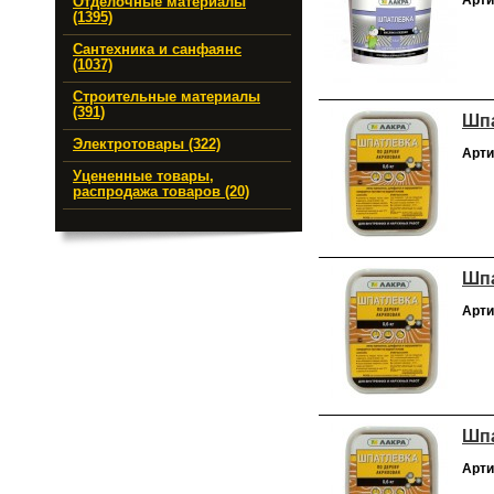
Арти
Отделочные материалы
(1395)
Сантехника и санфаянс
(1037)
Строительные материалы
(391)
Шпа
Электротовары (322)
Арти
Уцененные товары,
распродажа товаров (20)
Шпа
Арти
Шпа
Арти