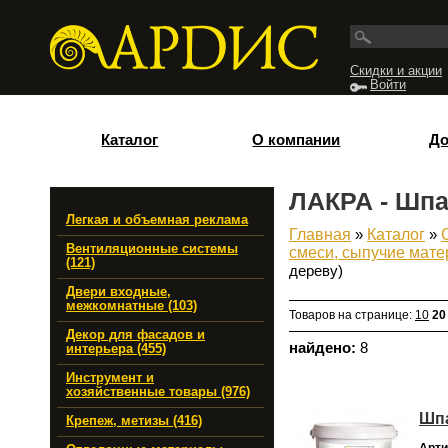
Перейти к основному содержанию
Скидки и акции
Войти
Каталог
О компании
До
ЛАКРА - Шпа
Легкая и объемная реклама
Главная
»
Каталог
»
Вы здесь
Вентиляционные системы
смеси, сыпучие мат
(121)
дереву)
Двери входные,
межкомнатные (103)
Товаров на странице:
10
20
Декор для фасадов и
найдено:
8
интерьера (455)
Инструмент и
хозяйственные товары (976)
Шпа
Крепеж, метизы (416)