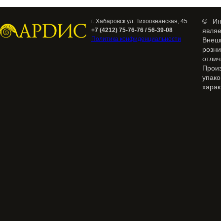
© Ин
г. Хабаровск ул. Тихоокеанская, 45
+7 (4212) 75-76-76 / 56-39-08
явля
Политика конфиденциальности
Внеш
розн
отлич
Прои
упак
харак