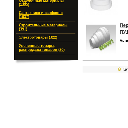
Отделочные материалы
(1395)
Сантехника и санфаянс
(1037)
Пер
Строительные материалы
(391)
ПУ1
Электротовары (322)
Арти
Уцененные товары,
распродажа товаров (20)
Кат