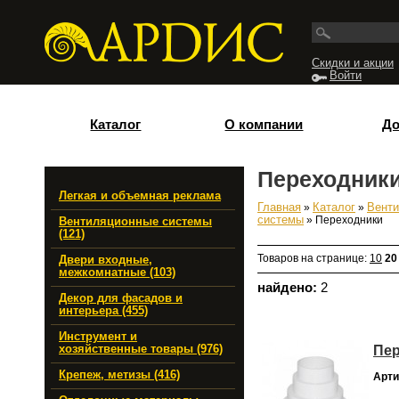
Перейти к основному содержанию
Скидки и акции
Войти
Каталог
О компании
До
Переходник
Легкая и объемная реклама
Главная
»
Каталог
»
Венти
Вы здесь
системы
» Переходники
Вентиляционные системы
(121)
Товаров на странице:
10
20
Двери входные,
межкомнатные (103)
найдено:
2
Декор для фасадов и
интерьера (455)
Инструмент и
Пер
хозяйственные товары (976)
Крепеж, метизы (416)
Арти