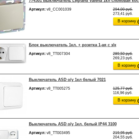
774301 Выключатель Legrand Valena 1кл слоновая кос
Артикул:
v8_СС001039
294,00 руб.
273,41 руб.
В корзину
Блок выключатель 1кл. + розетка 1-ая с з/к
Артикул:
v8_ТТ007304
289,50 руб.
269,23 руб.
В корзину
Выключатель ASD о/у 1кл белый 7021
Артикул:
v8_ТТ005275
125,77 руб.
116,96 руб.
В корзину
Выключатель ASD о/у 1кл. белый IP44 3100
Артикул:
v8_ТТ003495
219,95 руб.
204,55 руб.