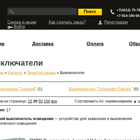
+7(4212) 75-76
+7-914-190-56
Скидки и акции
Как сделать заказ?
Регистрация
Войти
ии
Доставка
Оплата
Обра
ключатели
ая
»
Каталог
»
Электротовары
» Выключатели
есь
ючатели "Legrand"
(1)
Выключатели "Schneider Electric"
(0)
ов на странице:
10
20
50
100
все
Сортировать по:
наименованию
▲
ц
но:
17
ой выключатель освещения
— устройство для зажигания и выключения
рического освещения