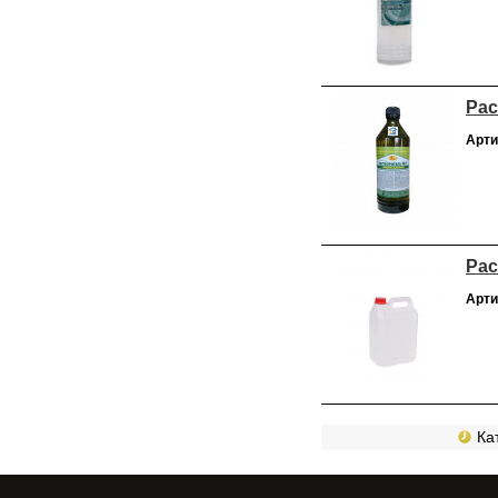
Рас
Арти
Рас
Арти
Кат