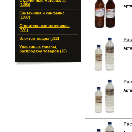
Отделочные материалы
(1395)
Арти
Сантехника и санфаянс
(1037)
Строительные материалы
(391)
Электротовары (322)
Рас
Уцененные товары,
Арти
распродажа товаров (20)
Рас
Арти
Рас