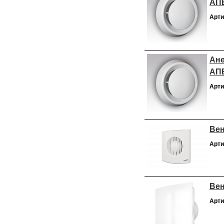
АП
Арти
Ане
АП
Арти
Вен
Арти
Вен
Арти