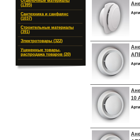
Отделочные материалы
Ане
(1395)
Арти
Сантехника и санфаянс
(1037)
Строительные материалы
(391)
Электротовары (322)
Ане
Уцененные товары,
АП
распродажа товаров (20)
Арти
Ане
10
Арти
Ане