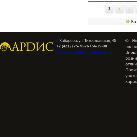
Страницы
1
2
3
Кат
© Ин
г. Хабаровск ул. Тихоокеанская, 45
+7 (4212) 75-76-76 / 56-39-08
явля
Политика конфиденциальности
Внеш
розн
отлич
Прои
упак
харак