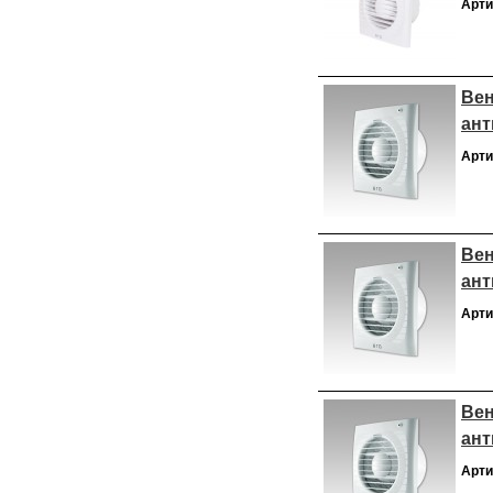
Арти
Вен
ант
Арти
Вен
ант
Арти
Вен
ант
Арти