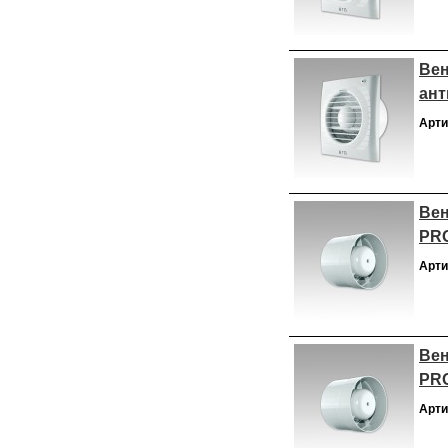
Вен
ант
Арти
Вен
PRO
Арти
Вен
PRO
Арти