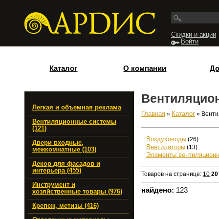
Перейти к основному содержанию
Скидки и акции
Войти
Каталог
О компании
До
Вентиляцио
Легкая и объемная реклама
Главная
»
Каталог
» Венти
Вы здесь
Вентиляционные системы
(121)
Воздуховоды
(26)
Двери входные,
Вентиляторы
(13)
межкомнатные (103)
Элементы вентиляцион
Декор для фасадов и
интерьера (455)
Товаров на странице:
10
20
Инструмент и
найдено:
123
хозяйственные товары (976)
Крепеж, метизы (416)