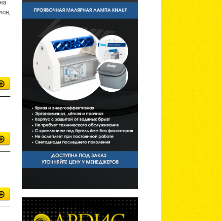
 на
лов,