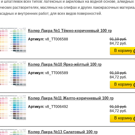
 и шпатлевок всех типов: латексных и акриловых на водной основе, алкидных
ческих растворителях, масляных на олифах и других лакокрасочных материа
садных и внутренних работ, для всех видов поверхностей.
Колер Лакра №1 Тёмно-коричневый 100 гр
Артикул:
v8_ТТ006588
91,10 руб.
84,72 руб.
В корзину
Колер Лакра №10 Ярко-жёлтый 100 гр
Артикул:
v8_ТТ006589
91,10 руб.
84,72 руб.
В корзину
Колер Лакра №11 Желто-коричневый 100 гр
Артикул:
v8_ТТ006492
91,10 руб.
84,72 руб.
В корзину
Колер Лакра №13 Салатовый 100 гр