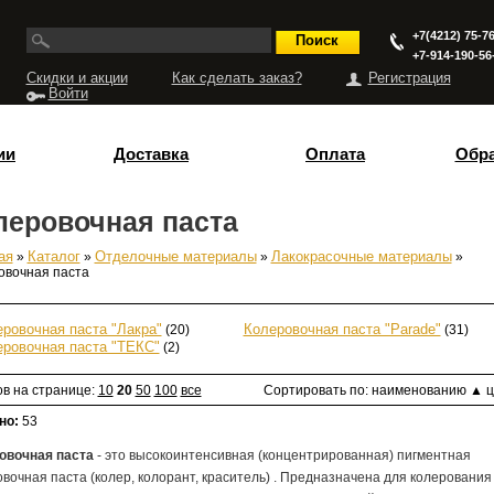
+7(4212) 75-76
+7-914-190-56
Скидки и акции
Как сделать заказ?
Регистрация
Войти
ии
Доставка
Оплата
Обра
леровочная паста
ая
»
Каталог
»
Отделочные материалы
»
Лакокрасочные материалы
»
есь
овочная паста
ровочная паста "Лакра"
(20)
Колеровочная паста "Parade"
(31)
еровочная паста "ТЕКС"
(2)
ов на странице:
10
20
50
100
все
Сортировать по:
наименованию
▲
ц
но:
53
овочная паста
- это высокоинтенсивная (концентрированная) пигментная
вочная паста (колер, колорант, краситель) . Предназначена для колерования