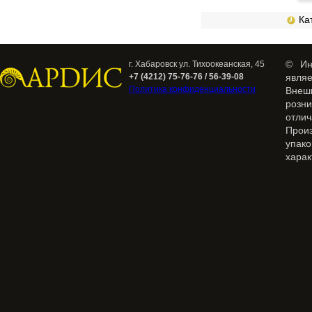
Кат
© Ин
г. Хабаровск ул. Тихоокеанская, 45
+7 (4212) 75-76-76 / 56-39-08
явля
Политика конфиденциальности
Внеш
розн
отлич
Прои
упак
харак