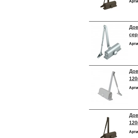
Арти
Дов
сер
Арти
Дов
120
Арти
Дов
120
Арти