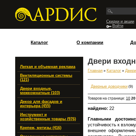
Перейти к основному содержанию
Скидки и акции
Войти
Каталог
О компании
До
Двери вход
Легкая и объемная реклама
Главная
»
Каталог
»
Двери
Вы здесь
Вентиляционные системы
(121)
Дверные доводчики
(9)
Двери входные,
межкомнатные (103)
Товаров на странице:
10
20
Декор для фасадов и
интерьера (455)
найдено:
22
Инструмент и
Главными достоинс
хозяйственные товары (976)
устойчивость к взлому
Крепеж, метизы (416)
внешнее оформление.