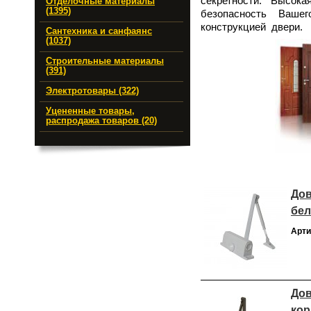
секретности. Высок
Отделочные материалы
(1395)
безопасность Ваше
конструкцией двери.
Сантехника и санфаянс
(1037)
Строительные материалы
(391)
Электротовары (322)
Уцененные товары,
распродажа товаров (20)
Дов
бе
Арти
Дов
ко