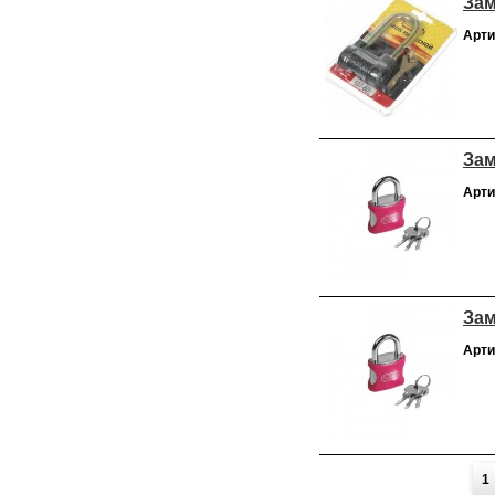
Зам
Арти
Зам
Арти
Зам
Арти
Страницы
1